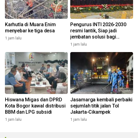
Karhutla di Muara Enim
Pengurus INTI 2026-2030
menyebar ke tiga desa
resmi lantik, Siap jadi
jembatan solusi bagi
1 jam lalu
persoalan bangsa
1 jam lalu
Hiswana Migas dan DPRD
Jasamarga kembali perbaiki
Kota Bogor kawal distribusi
sejumlah titik jalan Tol
BBM dan LPG subsidi
Jakarta-Cikampek
1 jam lalu
1 jam lalu