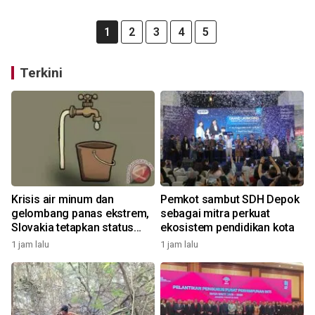
1
2
3
4
5
Terkini
Krisis air minum dan
Pemkot sambut SDH Depok
gelombang panas ekstrem,
sebagai mitra perkuat
Slovakia tetapkan status
ekosistem pendidikan kota
darurat
1 jam lalu
1 jam lalu