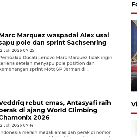
F
Marc Marquez waspadai Alex usai
sapu pole dan sprint Sachsenring
12 Juli 2026 07:25
Pembalap Ducati Lenovo Marc Marquez tidak ingin
Komisi V DPR tinjau
terlena setelah menyapu pole position dan
perlintasan sebidang di
kemenangan sprint MotoGP Jerman di ...
Stasiun Bogor
12 Juni 2026 18:49
Veddriq rebut emas, Antasyafi raih
V
perak di ajang World Climbing
Chamonix 2026
12 Juli 2026 07:14
Indonesia meraih medali emas dan perak di nomor