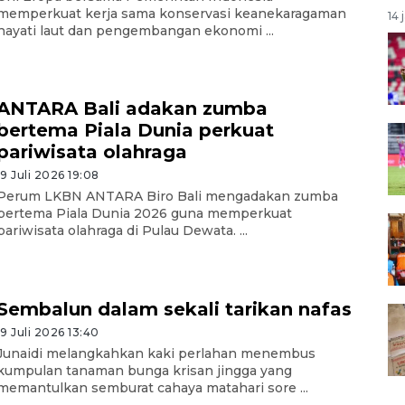
memperkuat kerja sama konservasi keanekaragaman
14 
hayati laut dan pengembangan ekonomi ...
ANTARA Bali adakan zumba
bertema Piala Dunia perkuat
pariwisata olahraga
19 Juli 2026 19:08
Perum LKBN ANTARA Biro Bali mengadakan zumba
bertema Piala Dunia 2026 guna memperkuat
pariwisata olahraga di Pulau Dewata. ...
Sembalun dalam sekali tarikan nafas
19 Juli 2026 13:40
Junaidi melangkahkan kaki perlahan menembus
kumpulan tanaman bunga krisan jingga yang
memantulkan semburat cahaya matahari sore ...