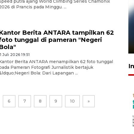
speed putra ajang World Climbing Series Chamonix
2026 di Prancis pada Minggu. ...
Pelanggan Filaha Farm setia
Kantor Berita ANTARA tampilkan 62
sampai 8 tahan?
foto tunggal di pameran "Negeri
1 Juni 2026 05:47
Bola"
11 Juli 2026 19:51
Kantor Berita ANTARA menampilkan 62 foto tunggal
I
pada Pameran Fotografi Jurnalistik bertajuk
&ldquo;Negeri Bola: Dari Lapangan ...
6
7
8
9
10
»