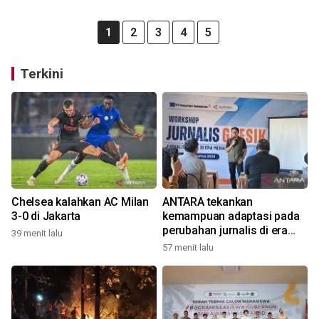
1
2
3
4
5
Terkini
Chelsea kalahkan AC Milan
ANTARA tekankan
3-0 di Jakarta
kemampuan adaptasi pada
perubahan jurnalis di era
39 menit lalu
digital
57 menit lalu