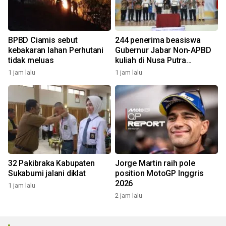
BPBD Ciamis sebut
244 penerima beasiswa
kebakaran lahan Perhutani
Gubernur Jabar Non-APBD
tidak meluas
kuliah di Nusa Putra
University
1 jam lalu
1 jam lalu
32 Pakibraka Kabupaten
Jorge Martin raih pole
Sukabumi jalani diklat
position MotoGP Inggris
2026
1 jam lalu
2 jam lalu