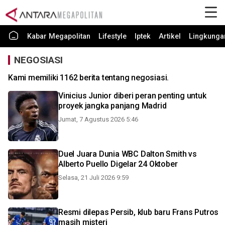
Kabar Megapolitan
Lifestyle
Iptek
Artikel
Lingkunga
NEGOSIASI
Kami memiliki 1162 berita tentang negosiasi.
Vinicius Junior diberi peran penting untuk
proyek jangka panjang Madrid
Jumat, 7 Agustus 2026 5:46
Duel Juara Dunia WBC Dalton Smith vs
Alberto Puello Digelar 24 Oktober
Selasa, 21 Juli 2026 9:59
Resmi dilepas Persib, klub baru Frans Putros
masih misteri