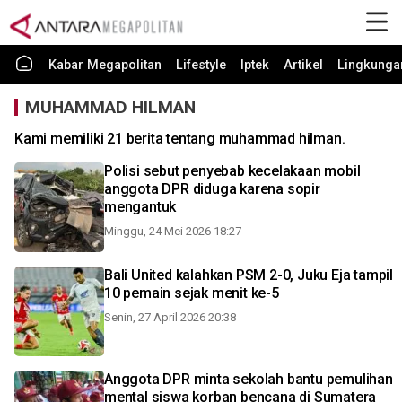
Kabar Megapolitan
Lifestyle
Iptek
Artikel
Lingkunga
MUHAMMAD HILMAN
Kami memiliki 21 berita tentang muhammad hilman.
Polisi sebut penyebab kecelakaan mobil
anggota DPR diduga karena sopir
mengantuk
Minggu, 24 Mei 2026 18:27
Bali United kalahkan PSM 2-0, Juku Eja tampil
10 pemain sejak menit ke-5
Senin, 27 April 2026 20:38
Anggota DPR minta sekolah bantu pemulihan
mental siswa korban bencana di Sumatera