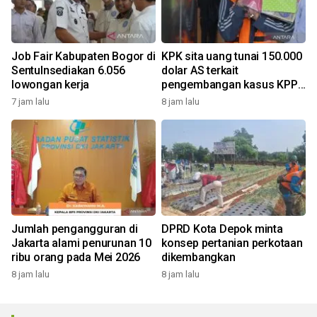
Job Fair Kabupaten Bogor di
KPK sita uang tunai 150.000
Sentulnsediakan 6.056
dolar AS terkait
lowongan kerja
pengembangan kasus KPP
Banjarmasin
7 jam lalu
8 jam lalu
Jumlah pengangguran di
DPRD Kota Depok minta
Jakarta alami penurunan 10
konsep pertanian perkotaan
ribu orang pada Mei 2026
dikembangkan
8 jam lalu
8 jam lalu