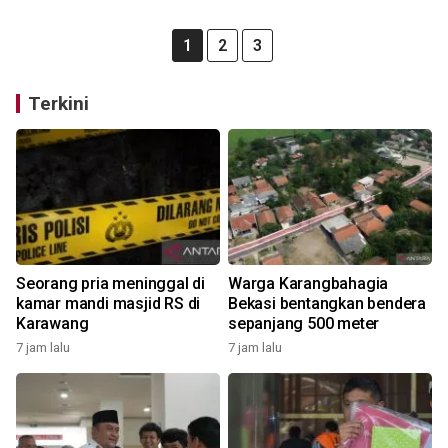
1
2
3
Terkini
Seorang pria meninggal di
Warga Karangbahagia
kamar mandi masjid RS di
Bekasi bentangkan bendera
Karawang
sepanjang 500 meter
7 jam lalu
7 jam lalu