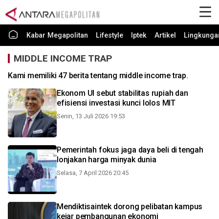
Kabar Megapolitan
Lifestyle
Iptek
Artikel
Lingkunga
MIDDLE INCOME TRAP
Kami memiliki 47 berita tentang middle income trap.
Ekonom UI sebut stabilitas rupiah dan
efisiensi investasi kunci lolos MIT
Senin, 13 Juli 2026 19:53
Pemerintah fokus jaga daya beli di tengah
lonjakan harga minyak dunia
Selasa, 7 April 2026 20:45
Mendiktisaintek dorong pelibatan kampus
kejar pembangunan ekonomi