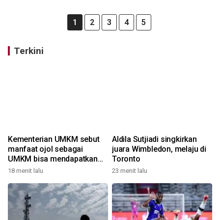
1
2
3
4
5
Terkini
Kementerian UMKM sebut
Aldila Sutjiadi singkirkan
manfaat ojol sebagai
juara Wimbledon, melaju di
UMKM bisa mendapatkan
Toronto
KUR
18 menit lalu
23 menit lalu