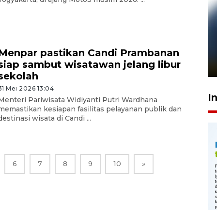
Pelanggan Filaha Farm setia
sampai 8 tahan?
Menpar pastikan Candi Prambanan
siap sambut wisatawan jelang libur
1 Juni 2026 05:47
sekolah
31 Mei 2026 13:04
I
Menteri Pariwisata Widiyanti Putri Wardhana
memastikan kesiapan fasilitas pelayanan publik dan
destinasi wisata di Candi ...
6
7
8
9
10
»