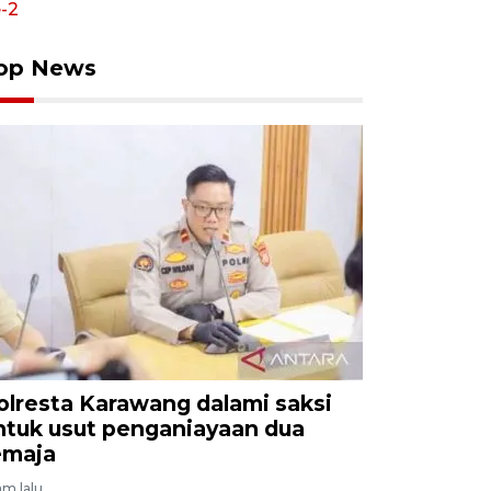
op News
olresta Karawang dalami saksi
ntuk usut penganiayaan dua
emaja
am lalu