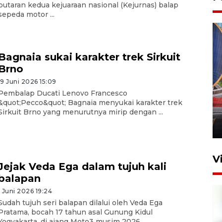
putaran kedua kejuaraan nasional (Kejurnas) balap
sepeda motor ...
Bagnaia sukai karakter trek Sirkuit
Brno
19 Juni 2026 15:09
Komisi V DPR tinjau
Pembalap Ducati Lenovo Francesco
perlintasan sebidang di
&quot;Pecco&quot; Bagnaia menyukai karakter trek
Stasiun Bogor
Sirkuit Brno yang menurutnya mirip dengan ...
12 Juni 2026 18:49
V
Jejak Veda Ega dalam tujuh kali
balapan
1 Juni 2026 19:24
Sudah tujuh seri balapan dilalui oleh Veda Ega
Pratama, bocah 17 tahun asal Gunung Kidul
Yogyakarta, di ajang Moto3 musim 2026. ...