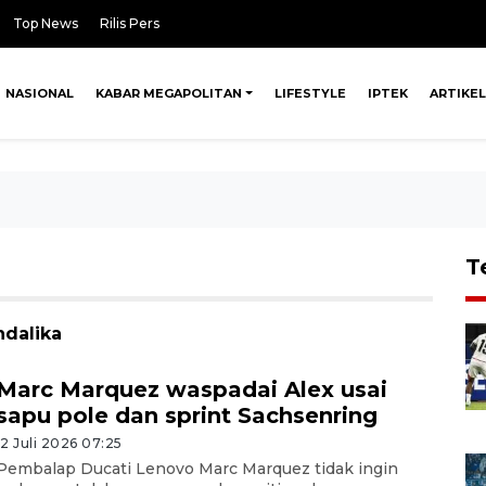
Top News
Rilis Pers
NASIONAL
KABAR MEGAPOLITAN
LIFESTYLE
IPTEK
ARTIKEL
T
ndalika
Marc Marquez waspadai Alex usai
sapu pole dan sprint Sachsenring
12 Juli 2026 07:25
Pembalap Ducati Lenovo Marc Marquez tidak ingin