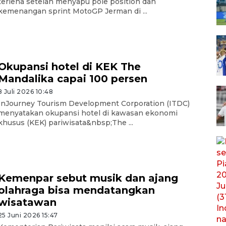
terlena setelah menyapu pole position dan
kemenangan sprint MotoGP Jerman di ...
Okupansi hotel di KEK The
Mandalika capai 100 persen
8 Juli 2026 10:48
InJourney Tourism Development Corporation (ITDC)
menyatakan okupansi hotel di kawasan ekonomi
khusus (KEK) pariwisata&nbsp;The ...
Kemenpar sebut musik dan ajang
olahraga bisa mendatangkan
wisatawan
25 Juni 2026 15:47