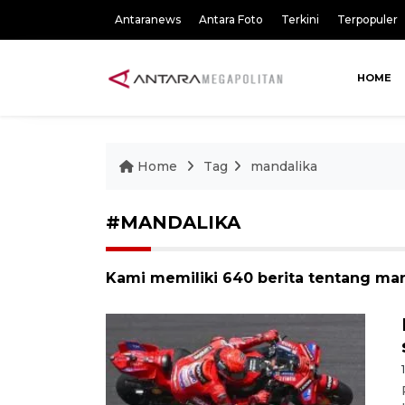
Antaranews
Antara Foto
Terkini
Terpopuler
HOME
Home
Tag
mandalika
#MANDALIKA
Kami memiliki 640 berita tentang ma