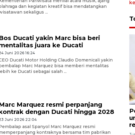
Kementerian Pariwisata menilai acara musik, ajang
olahraga dan kegiatan kreatif bisa mendatangkan
wisatawan sekaligus ...
T
Bos Ducati yakin Marc bisa beri
mentalitas juara ke Ducati
24 Juni 2026 16:24
CEO Ducati Motor Holding Claudio Domenicali yakin
pembalap Marc Marquez bisa memberi mentalitas
lebih ke Ducati sebagai salah ...
Marc Marquez resmi perpanjang
P
kontrak dengan Ducati hingga 2028
u
23 Juni 2026 22:04
r
Pembalap asal Spanyol Marc Marquez resmi
memperpanjang kontraknya bersama tim pabrikan
3 j