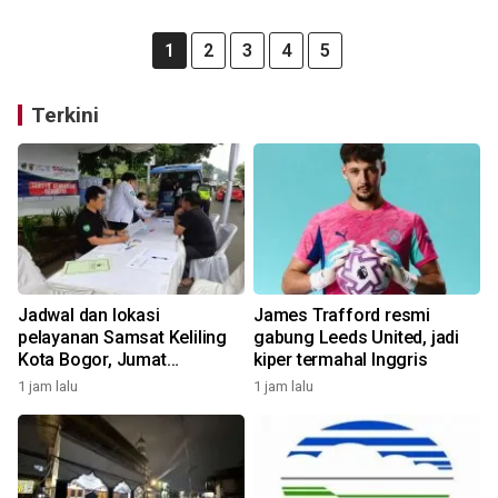
1
2
3
4
5
Terkini
Jadwal dan lokasi
James Trafford resmi
pelayanan Samsat Keliling
gabung Leeds United, jadi
Kota Bogor, Jumat
kiper termahal Inggris
(7/8/2026)
1 jam lalu
1 jam lalu