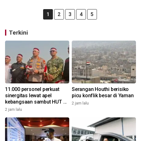
1
2
3
4
5
Terkini
11.000 personel perkuat
Serangan Houthi berisiko
sinergitas lewat apel
picu konflik besar di Yaman
kebangsaan sambut HUT RI
2 jam lalu
di kawasan Monas
2 jam lalu