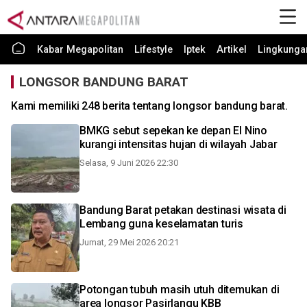
Kabar Megapolitan
Lifestyle
Iptek
Artikel
Lingkunga
LONGSOR BANDUNG BARAT
Kami memiliki 248 berita tentang longsor bandung barat.
BMKG sebut sepekan ke depan El Nino
kurangi intensitas hujan di wilayah Jabar
Selasa, 9 Juni 2026 22:30
Bandung Barat petakan destinasi wisata di
Lembang guna keselamatan turis
Jumat, 29 Mei 2026 20:21
Potongan tubuh masih utuh ditemukan di
area longsor Pasirlangu KBB