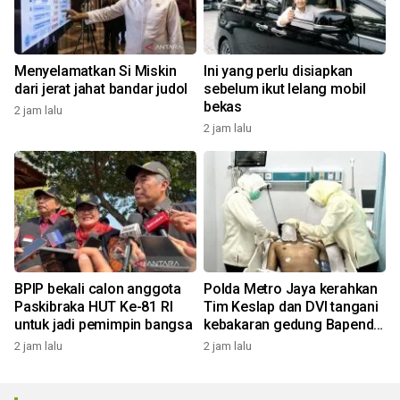
Menyelamatkan Si Miskin
Ini yang perlu disiapkan
dari jerat jahat bandar judol
sebelum ikut lelang mobil
bekas
2 jam lalu
2 jam lalu
BPIP bekali calon anggota
Polda Metro Jaya kerahkan
Paskibraka HUT Ke-81 RI
Tim Keslap dan DVI tangani
untuk jadi pemimpin bangsa
kebakaran gedung Bapenda
DKI
2 jam lalu
2 jam lalu