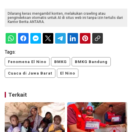
Dilarang keras mengambil konten, melakukan crawling atau
pengindeksan otomatis untuk AI di situs web ini tanpa izin tertulis dari
Kantor Berita ANTARA.
Tags:
Fenomena El Nino
BMKG
BMKG Bandung
Cuaca di Jawa Barat
El Nino
Terkait