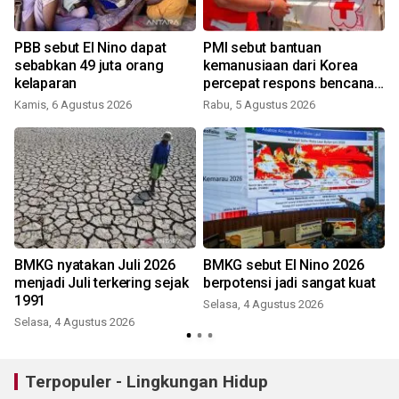
PBB sebut El Nino dapat
PMI sebut bantuan
sebabkan 49 juta orang
kemanusiaan dari Korea
kelaparan
percepat respons bencana
nasional
Kamis, 6 Agustus 2026
Rabu, 5 Agustus 2026
BMKG nyatakan Juli 2026
BMKG sebut El Nino 2026
menjadi Juli terkering sejak
berpotensi jadi sangat kuat
1991
Selasa, 4 Agustus 2026
Selasa, 4 Agustus 2026
R
Terpopuler - Lingkungan Hidup