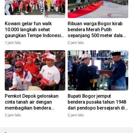
Kowani gelar fun walk
Ribuan warga Bogor kirab
10.000 langkah sehat
bendera Merah Putih
gaungkan Tempe Indonesia
sepanjang 500 meter dalam
Goes to UNESCO
rangkaian FMP ke-11
1 jam lalu
2 jam lalu
Pemkot Depok gelorakan
Bupati Bogor jemput
cinta tanah air dengan
bendera pusaka tahun 1948
membagikan bendera
dari pendopo bersejarah di
merah putih
Desa Malasari
2 jam lalu
2 jam lalu