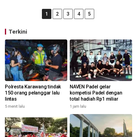
1
2
3
4
5
Terkini
Polresta Karawang tindak
NAVEN Padel gelar
150 orang pelanggar lalu
kompetisi Padel dengan
lintas
total hadiah Rp1 miliar
5 menit lalu
1 jam lalu