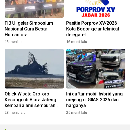
FIB UI gelar Simposium
Panitia Porprov XV/2026
Nasional Guru Besar
Kota Bogor gelar teknical
Humaniora
delegate II
13 menit lalu
16 menit lalu
Objek Wisata Oro-oro
Ini daftar mobil hybrid yang
Kesongo di Blora Jateng
mejeng di GIIAS 2026 dan
kembali alami semburan
harganya
lumpur
23 menit lalu
25 menit lalu