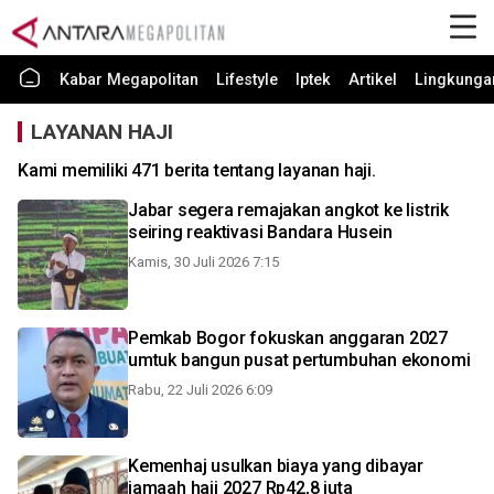
Kabar Megapolitan
Lifestyle
Iptek
Artikel
Lingkunga
LAYANAN HAJI
Kami memiliki 471 berita tentang layanan haji.
Jabar segera remajakan angkot ke listrik
seiring reaktivasi Bandara Husein
Kamis, 30 Juli 2026 7:15
Pemkab Bogor fokuskan anggaran 2027
umtuk bangun pusat pertumbuhan ekonomi
Rabu, 22 Juli 2026 6:09
Kemenhaj usulkan biaya yang dibayar
jamaah haji 2027 Rp42,8 juta