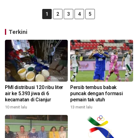
1
2
3
4
5
Terkini
PMI distribusi 120 ribu liter
Persib tembus babak
air ke 5.393 jiwa di 6
puncak dengan formasi
kecamatan di Cianjur
pemain tak utuh
10 menit lalu
13 menit lalu