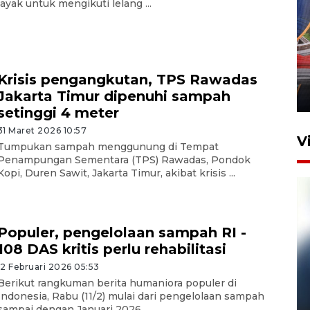
layak untuk mengikuti lelang ...
Komisi V DPR tinjau
perlintasan sebidang di
Stasiun Bogor
Krisis pengangkutan, TPS Rawadas
Jakarta Timur dipenuhi sampah
12 Juni 2026 18:49
setinggi 4 meter
31 Maret 2026 10:57
V
Tumpukan sampah menggunung di Tempat
Penampungan Sementara (TPS) Rawadas, Pondok
Kopi, Duren Sawit, Jakarta Timur, akibat krisis ...
Populer, pengelolaan sampah RI -
108 DAS kritis perlu rehabilitasi
12 Februari 2026 05:53
Berikut rangkuman berita humaniora populer di
Pelanggan Filaha Farm setia
Indonesia, Rabu (11/2) mulai dari pengelolaan sampah
sampai 8 tahan?
sampai dengan Januari 2026 ...