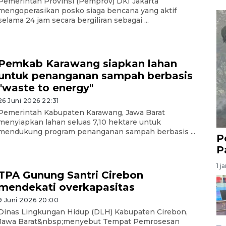
Pemerintah Provinsi (Pemprov) DKI Jakarta
mengoperasikan posko siaga bencana yang aktif
selama 24 jam secara bergiliran sebagai ...
Pemkab Karawang siapkan lahan
untuk penanganan sampah berbasis
"waste to energy"
26 Juni 2026 22:31
Pemerintah Kabupaten Karawang, Jawa Barat
menyiapkan lahan seluas 7,10 hektare untuk
mendukung program penanganan sampah berbasis ...
P
P
1 j
TPA Gunung Santri Cirebon
mendekati overkapasitas
9 Juni 2026 20:00
Dinas Lingkungan Hidup (DLH) Kabupaten Cirebon,
Jawa Barat&nbsp;menyebut Tempat Pemrosesan