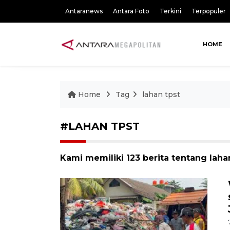
Antaranews
Antara Foto
Terkini
Terpopuler
HOME
Home
Tag
lahan tpst
#LAHAN TPST
Kami memiliki 123 berita tentang laha