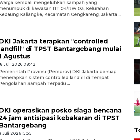
Warga kembali mengeluhkan sampah yang
menumpuk di kawasan RT 04/RW 03, Kelurahan
Kedaung Kaliangke, Kecamatan Cengkareng, Jakarta ...
DKI Jakarta terapkan "controlled
landfill" di TPST Bantargebang mulai
1 Agustus
18 Juli 2026 08:42
Pemerintah Provinsi (Pemprov) DKI Jakarta bersiap
menerapkan sistem controlled landfill di Tempat
Pengolahan Sampah Terpadu ...
DKI operasikan posko siaga bencana
24 jam antisipasi kebakaran di TPST
Bantargebang
T
8 Juli 2026 15:55