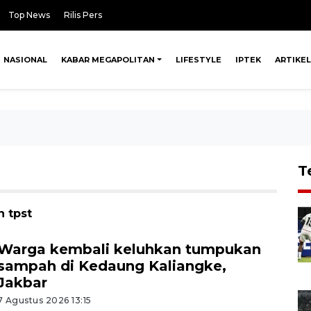
Top News
Rilis Pers
NASIONAL
KABAR MEGAPOLITAN
LIFESTYLE
IPTEK
ARTIKEL
T
n tpst
Warga kembali keluhkan tumpukan
sampah di Kedaung Kaliangke,
Jakbar
7 Agustus 2026 13:15