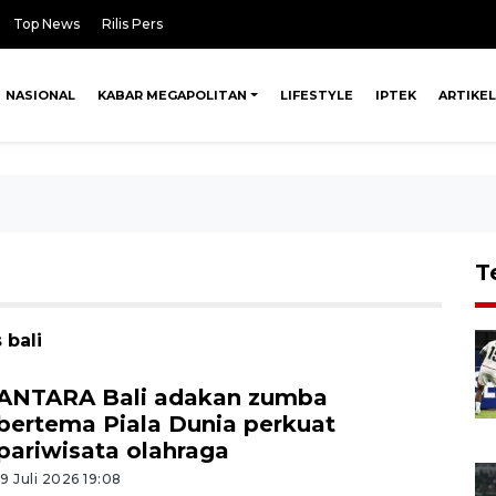
Top News
Rilis Pers
NASIONAL
KABAR MEGAPOLITAN
LIFESTYLE
IPTEK
ARTIKEL
T
 bali
ANTARA Bali adakan zumba
bertema Piala Dunia perkuat
pariwisata olahraga
19 Juli 2026 19:08