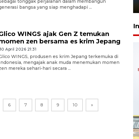
sebagai tonggak perjalanan dalam membangun
1 Juni 2026 05:47
generasi bangsa yang siap menghadapi ...
I
Glico WINGS ajak Gen Z temukan
momen zen bersama es krim Jepang
30 April 2026 21:31
Glico WINGS, produsen es krim Jepang terkemuka di
Indonesia, mengajak anak muda menemukan momen
zen mereka sehari-hari secara ...
6
7
8
9
10
»