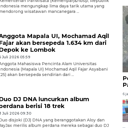
Kementerian Pariwisata (Kemenpar)&nbsp; Republik
Indonesia mengungkap lima daya tarik utama yang
mendorong wisatawan mancanegara ...
Anggota Mapala UI, Mochamad Aqil
Fajar akan bersepeda 1.634 km dari
Depok ke Lombok
6 Juli 2026 05:59
Anggota Mahasiswa Pencinta Alam Universitas
Indonesia (Mapala UI) Mochamad Aqil Fajar Asyabani
(25) akan bersepeda sendirian dari ...
P
P
6 j
Duo DJ DNA luncurkan album
perdana berisi 18 trek
3 Juli 2026 09:30
Duo disjoki (DJ) DNA yang beranggotakan Aloy dan
JayJax merilis album perdana mereka sebagai duo DJ