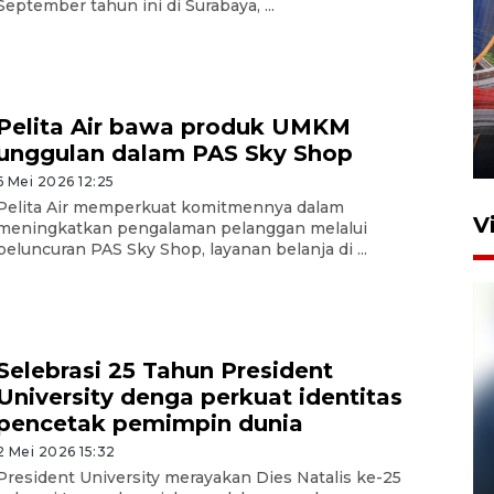
September tahun ini di Surabaya, ...
Komisi V DPR tinjau
perlintasan sebidang di
Stasiun Bogor
Pelita Air bawa produk UMKM
unggulan dalam PAS Sky Shop
12 Juni 2026 18:49
6 Mei 2026 12:25
Pelita Air memperkuat komitmennya dalam
V
meningkatkan pengalaman pelanggan melalui
peluncuran PAS Sky Shop, layanan belanja di ...
Selebrasi 25 Tahun President
University denga perkuat identitas
pencetak pemimpin dunia
2 Mei 2026 15:32
Pelanggan Filaha Farm setia
President University merayakan Dies Natalis ke-25
sampai 8 tahan?