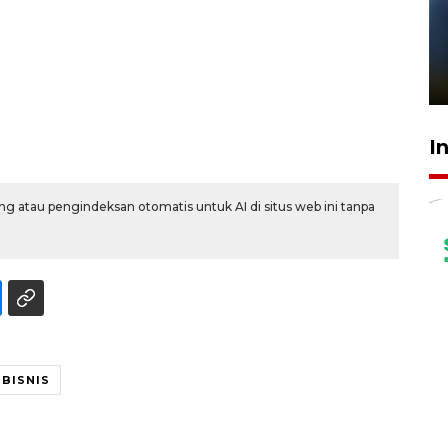
Pelanggan Filaha Farm setia
sampai 8 tahan?
1 Juni 2026 05:47
I
g atau pengindeksan otomatis untuk AI di situs web ini tanpa
BISNIS