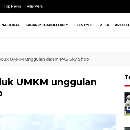
Top News
Rilis Pers
NASIONAL
KABAR MEGAPOLITAN
LIFESTYLE
IPTEK
ARTIKEL
produk UMKM unggulan dalam PAS Sky Shop
T
roduk UMKM unggulan
p