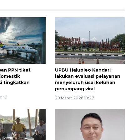
an PPN tiket
UPBU Haluoleo Kendari
domestik
lakukan evaluasi pelayanan
i tingkatkan
menyeluruh usai keluhan
penumpang viral
11:10
29 Maret 2026 10:27
Awas penipuan berbasis AI
2026-08-07 13:45:00