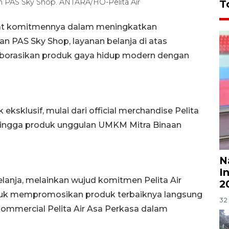
 PAS Sky Shop. ANTARA/HO-Pelita Air
T
uat komitmennya dalam meningkatkan
n PAS Sky Shop, layanan belanja di atas
aborasikan produk gaya hidup modern dengan
ksklusif, mulai dari official merchandise Pelita
 hingga produk unggulan UMKM Mitra Binaan
N
I
lanja, melainkan wujud komitmen Pelita Air
2
k mempromosikan produk terbaiknya langsung
32 
Commercial Pelita Air
Asa Perkasa dalam