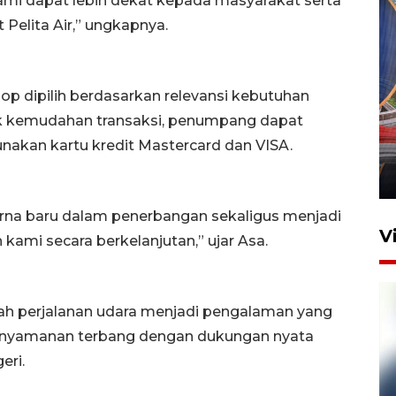
 kami dapat lebih dekat kepada masyarakat serta
Pelita Air,” ungkapnya.
op dipilih berdasarkan relevansi kebutuhan
Komisi V DPR tinjau
 kemudahan transaksi, penumpang dapat
perlintasan sebidang di
kan kartu kredit Mastercard dan VISA.
Stasiun Bogor
12 Juni 2026 18:49
rna baru dalam penerbangan sekaligus menjadi
V
 kami secara berkelanjutan,” ujar Asa.
bah perjalanan udara menjadi pengalaman yang
nyamanan terbang dengan dukungan nyata
eri.