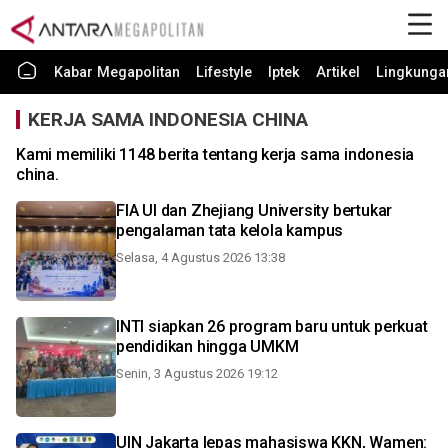
Kabar Megapolitan
Lifestyle
Iptek
Artikel
Lingkunga
KERJA SAMA INDONESIA CHINA
Kami memiliki 1148 berita tentang kerja sama indonesia
china.
FIA UI dan Zhejiang University bertukar
pengalaman tata kelola kampus
Selasa, 4 Agustus 2026 13:38
INTI siapkan 26 program baru untuk perkuat
pendidikan hingga UMKM
Senin, 3 Agustus 2026 19:12
UIN Jakarta lepas mahasiswa KKN, Wamen: