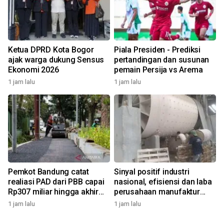
Ketua DPRD Kota Bogor
Piala Presiden - Prediksi
ajak warga dukung Sensus
pertandingan dan susunan
Ekonomi 2026
pemain Persija vs Arema
1 jam lalu
1 jam lalu
Pemkot Bandung catat
Sinyal positif industri
realiasi PAD dari PBB capai
nasional, efisiensi dan laba
Rp307 miliar hingga akhir
perusahaan manufaktur
Juli 2026
kian menguat
1 jam lalu
1 jam lalu