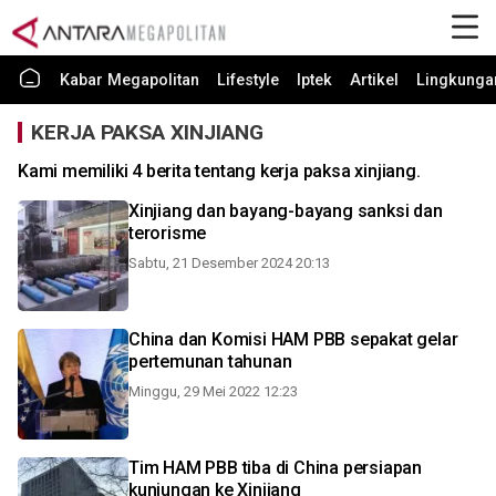
Kabar Megapolitan
Lifestyle
Iptek
Artikel
Lingkunga
KERJA PAKSA XINJIANG
Kami memiliki 4 berita tentang kerja paksa xinjiang.
Xinjiang dan bayang-bayang sanksi dan
terorisme
Sabtu, 21 Desember 2024 20:13
China dan Komisi HAM PBB sepakat gelar
pertemunan tahunan
Minggu, 29 Mei 2022 12:23
Tim HAM PBB tiba di China persiapan
kunjungan ke Xinjiang