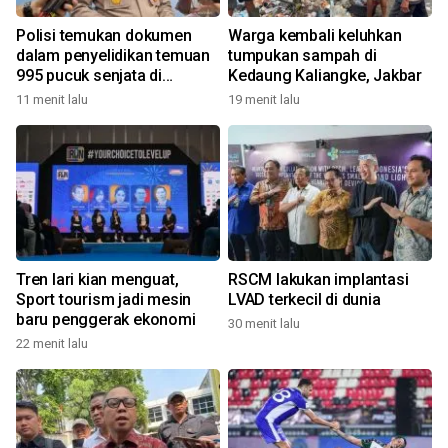
Polisi temukan dokumen
Warga kembali keluhkan
dalam penyelidikan temuan
tumpukan sampah di
995 pucuk senjata di
Kedaung Kaliangke, Jakbar
sekolah
11 menit lalu
19 menit lalu
Tren lari kian menguat,
RSCM lakukan implantasi
Sport tourism jadi mesin
LVAD terkecil di dunia
baru penggerak ekonomi
30 menit lalu
22 menit lalu