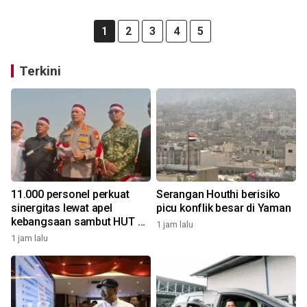
1
2
3
4
5
Terkini
11.000 personel perkuat
Serangan Houthi berisiko
sinergitas lewat apel
picu konflik besar di Yaman
kebangsaan sambut HUT RI
1 jam lalu
di kawasan Monas
1 jam lalu