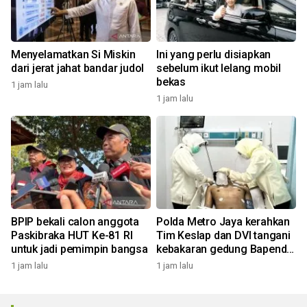
Menyelamatkan Si Miskin
Ini yang perlu disiapkan
dari jerat jahat bandar judol
sebelum ikut lelang mobil
bekas
1 jam lalu
1 jam lalu
BPIP bekali calon anggota
Polda Metro Jaya kerahkan
Paskibraka HUT Ke-81 RI
Tim Keslap dan DVI tangani
untuk jadi pemimpin bangsa
kebakaran gedung Bapenda
DKI
1 jam lalu
1 jam lalu