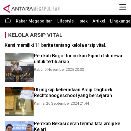
Kabar Megapolitan
Lifestyle
Iptek
Artikel
Lingkunga
KELOLA ARSIP VITAL
Kami memiliki 11 berita tentang kelola arsip vital.
Pemkab Bogor luncurkan Sipadu Istimewa
untuk tertib arsip
Rabu, 5 November 2025 20:00
UI ungkap keberadaan Arsip Dagboek
Rechtshoogeschool yang bersejarah
Kamis, 26 September 2024 21:44
Pemkab Bekasi serah terima tata arsip ke
Kejari