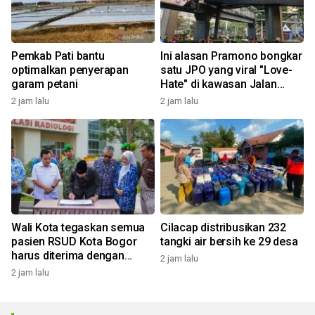
Pemkab Pati bantu
Ini alasan Pramono bongkar
optimalkan penyerapan
satu JPO yang viral "Love-
garam petani
Hate" di kawasan Jalan
Rasuna Said
2 jam lalu
2 jam lalu
Wali Kota tegaskan semua
Cilacap distribusikan 232
pasien RSUD Kota Bogor
tangki air bersih ke 29 desa
harus diterima dengan
2 jam lalu
profesional
2 jam lalu