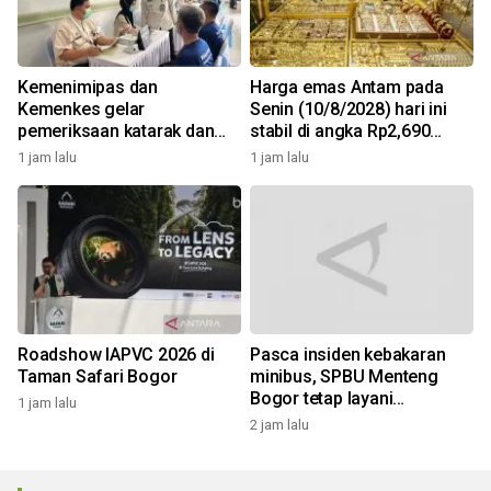
Kemenimipas dan
Harga emas Antam pada
Kemenkes gelar
Senin (10/8/2028) hari ini
pemeriksaan katarak dan
stabil di angka Rp2,690
CKG sambut HUT RI
juta/gr
1 jam lalu
1 jam lalu
Roadshow IAPVC 2026 di
Pasca insiden kebakaran
Taman Safari Bogor
minibus, SPBU Menteng
Bogor tetap layani
1 jam lalu
pengisian solar
2 jam lalu