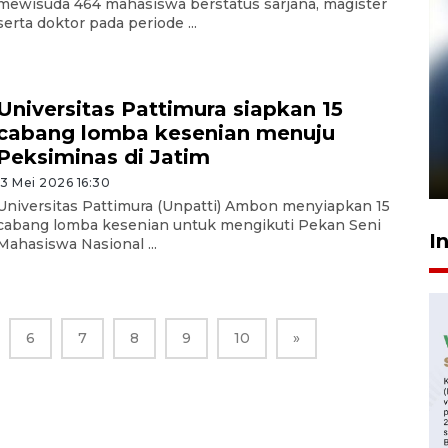
mewisuda 464 mahasiswa berstatus sarjana, magister
serta doktor pada periode ...
Universitas Pattimura siapkan 15
Pelanggan Filaha Farm setia
cabang lomba kesenian menuju
sampai 8 tahan?
Peksiminas di Jatim
1 Juni 2026 05:47
13 Mei 2026 16:30
Universitas Pattimura (Unpatti) Ambon menyiapkan 15
cabang lomba kesenian untuk mengikuti Pekan Seni
I
Mahasiswa Nasional ...
6
7
8
9
10
»