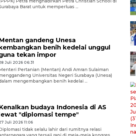
(PPPK) Petra menghadirkan Petra Christian School di
Surabaya Barat untuk memperluas ...
Mentan gandeng Unesa
kembangkan benih kedelai unggul
guna tekan impor
28 Juli 2026 06:31
Menteri Pertanian (Mentan) Andi Amran Sulaiman
menggandeng Universitas Negeri Surabaya (Unesa)
dalam mengembangkan benih kedelai ...
Kenalkan budaya Indonesia di AS
lewat "diplomasi tempe"
27 Juli 2026 11:06
Diplomasi tidak selalu lahir dari rumitnya relasi
antarnegara yang tersaji rapi di meja-meja kongres,