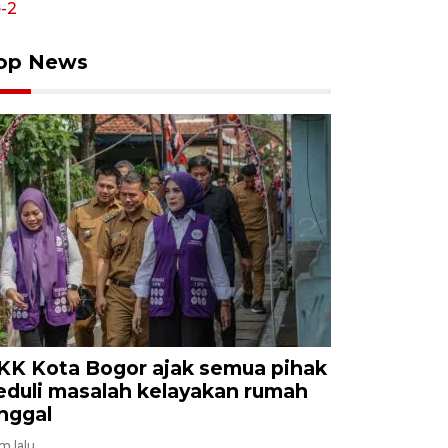
op News
KK Kota Bogor ajak semua pihak
eduli masalah kelayakan rumah
inggal
am lalu