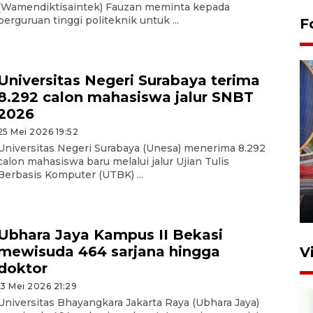
(Wamendiktisaintek) Fauzan meminta kepada
perguruan tinggi politeknik untuk ...
F
Universitas Negeri Surabaya terima
8.292 calon mahasiswa jalur SNBT
2026
25 Mei 2026 19:52
Universitas Negeri Surabaya (Unesa) menerima 8.292
Komisi V DPR tinjau
calon mahasiswa baru melalui jalur Ujian Tulis
perlintasan sebidang di
Berbasis Komputer (UTBK) ...
Stasiun Bogor
12 Juni 2026 18:49
Ubhara Jaya Kampus II Bekasi
mewisuda 464 sarjana hingga
V
doktor
13 Mei 2026 21:29
Universitas Bhayangkara Jakarta Raya (Ubhara Jaya)