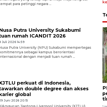
tempat para petinggi negara ...
T
Nusa Putra University Sukabumi
tuan rumah ICANDIT 2026
8 Juli 2026 14:59
Nusa Putra University (NPU) Sukabumi mempertegas
komitmennya sebagai kampus berorientasi
internasional dengan menjadi tuan rumah ...
XJTLU perkuat di Indonesia,
P
tawarkan double degree dan akses
p
karier global
t
29 Juni 2026 20:15
Xi&rsquo;an Jiaotong-Liverpool University (XJTLU),
1 j