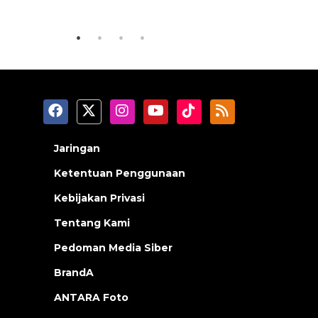
2026-08-06 06:30:00
2026-08-05 18
Jaringan
Ketentuan Penggunaan
Kebijakan Privasi
Tentang Kami
Pedoman Media Siber
BrandA
ANTARA Foto