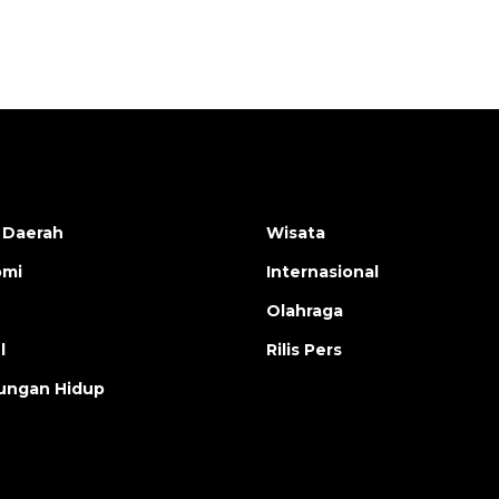
2026-08-05 12:00:00
 Daerah
Wisata
omi
Internasional
Olahraga
l
Rilis Pers
ungan Hidup