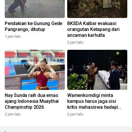
Pendakian ke Gunung Gede
BKSDA Kalbar evakuasi
Pangrango, ditutup
orangutan Ketapang dari
ancaman karhutla
1 jam lalu
2 jam lalu
Nay Sunda raih dua emas
Wamenkomdigi minta
ajang Indonesia Muaythai
kampus harus jaga sisi
Champinship 2026
kritis mahasiswa hadapi
Gen AI
2 jam lalu
2 jam lalu