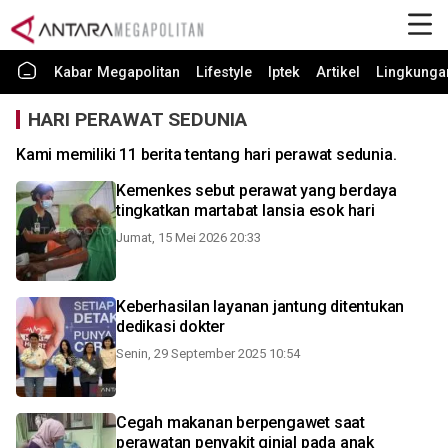
Kabar Megapolitan
Lifestyle
Iptek
Artikel
Lingkunga
HARI PERAWAT SEDUNIA
Kami memiliki 11 berita tentang hari perawat sedunia.
Kemenkes sebut perawat yang berdaya
tingkatkan martabat lansia esok hari
Jumat, 15 Mei 2026 20:33
Keberhasilan layanan jantung ditentukan
dedikasi dokter
Senin, 29 September 2025 10:54
Cegah makanan berpengawet saat
perawatan penyakit ginjal pada anak