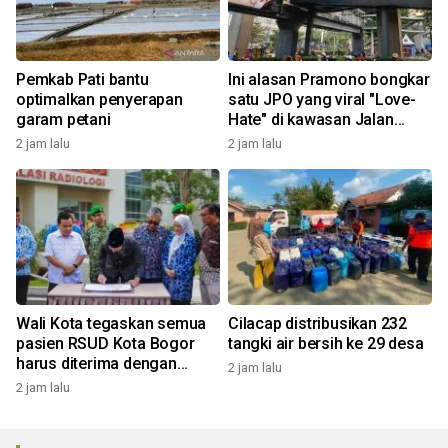
Pemkab Pati bantu
Ini alasan Pramono bongkar
optimalkan penyerapan
satu JPO yang viral "Love-
garam petani
Hate" di kawasan Jalan
Rasuna Said
2 jam lalu
2 jam lalu
Wali Kota tegaskan semua
Cilacap distribusikan 232
pasien RSUD Kota Bogor
tangki air bersih ke 29 desa
harus diterima dengan
2 jam lalu
profesional
2 jam lalu