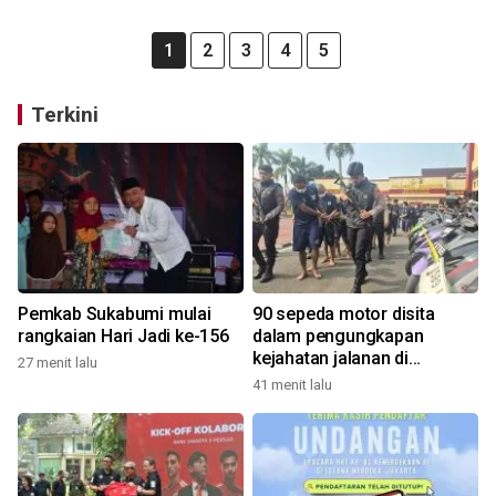
1
2
3
4
5
Terkini
Pemkab Sukabumi mulai
90 sepeda motor disita
rangkaian Hari Jadi ke-156
dalam pengungkapan
kejahatan jalanan di
27 menit lalu
Bandung
41 menit lalu