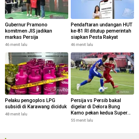
Gubernur Pramono
Pendaftaran undangan HUT
komitmen JIS jadikan
ke-81 RI ditutup pemerintah
markas Persija
siapkan Pesta Rakyat
46 menit lalu
46 menit lalu
Pelaku pengoplos LPG
Persija vs Persib bakal
subsidi di Karawang diciduk
digelar di Delora Bung
Karno pekan kedua Super
48 menit lalu
League
55 menit lalu