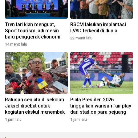
Tren lari kian menguat,
RSCM lakukan implantasi
Sport tourism jadi mesin
LVAD terkecil di dunia
baru penggerak ekonomi
22 menit lalu
14 menit lalu
Ratusan senjata di sekolah
Piala Presiden 2026
Jaksel disebut untuk
tinggalkan warisan fair play
kegiatan ekskul menembak
dari stadion para pejuang
1 jam lalu
1 jam lalu