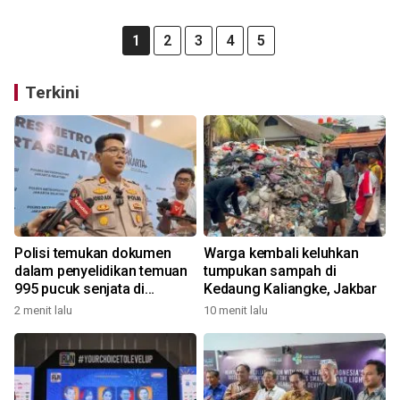
1
2
3
4
5
Terkini
Polisi temukan dokumen
Warga kembali keluhkan
dalam penyelidikan temuan
tumpukan sampah di
995 pucuk senjata di
Kedaung Kaliangke, Jakbar
sekolah
2 menit lalu
10 menit lalu