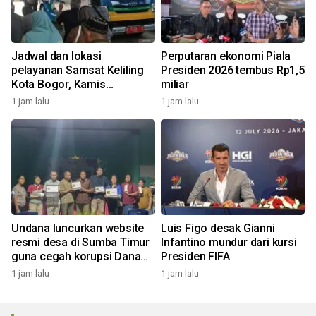
Jadwal dan lokasi
Perputaran ekonomi Piala
pelayanan Samsat Keliling
Presiden 2026 tembus Rp1,5
Kota Bogor, Kamis
miliar
(5/8/2026)
1 jam lalu
1 jam lalu
Undana luncurkan website
Luis Figo desak Gianni
resmi desa di Sumba Timur
Infantino mundur dari kursi
guna cegah korupsi Dana
Presiden FIFA
Desa
1 jam lalu
1 jam lalu