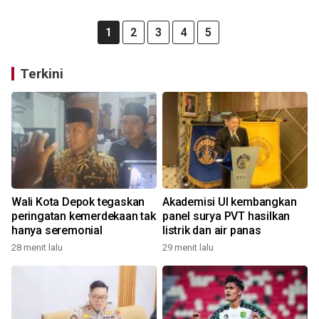
1
2
3
4
5
Terkini
Wali Kota Depok tegaskan
Akademisi UI kembangkan
peringatan kemerdekaan tak
panel surya PVT hasilkan
hanya seremonial
listrik dan air panas
28 menit lalu
29 menit lalu