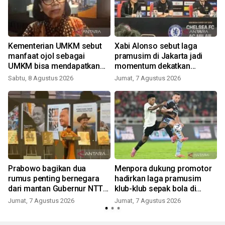
Kementerian UMKM sebut
Xabi Alonso sebut laga
manfaat ojol sebagai
pramusim di Jakarta jadi
UMKM bisa mendapatkan
momentum dekatkan
KUR
Chelsea dengan penggemar
Sabtu, 8 Agustus 2026
Jumat, 7 Agustus 2026
Prabowo bagikan dua
Menpora dukung promotor
rumus penting bernegara
hadirkan laga pramusim
dari mantan Gubernur NTT
klub-klub sepak bola di
Ben Mboi
Indonesia
Jumat, 7 Agustus 2026
Jumat, 7 Agustus 2026