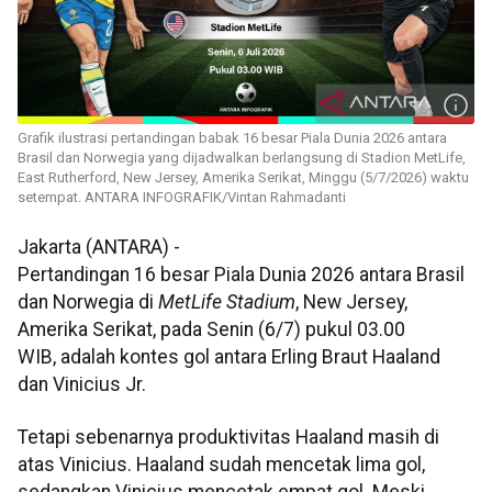
Grafik ilustrasi pertandingan babak 16 besar Piala Dunia 2026 antara
Brasil dan Norwegia yang dijadwalkan berlangsung di Stadion MetLife,
East Rutherford, New Jersey, Amerika Serikat, Minggu (5/7/2026) waktu
setempat. ANTARA INFOGRAFIK/Vintan Rahmadanti
Jakarta (ANTARA) -
Pertandingan 16 besar Piala Dunia 2026 antara Brasil
dan Norwegia di
MetLife Stadium
, New Jersey,
Amerika Serikat, pada Senin (6/7) pukul 03.00
WIB, adalah kontes gol antara Erling Braut Haaland
dan Vinicius Jr.
Tetapi sebenarnya produktivitas Haaland masih di
atas Vinicius. Haaland sudah mencetak lima gol,
sedangkan Vinicius mencetak empat gol. Meski