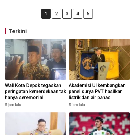
1
2
3
4
5
Terkini
Wali Kota Depok tegaskan
Akademisi UI kembangkan
peringatan kemerdekaan tak
panel surya PVT hasilkan
hanya seremonial
listrik dan air panas
5 jam lalu
5 jam lalu