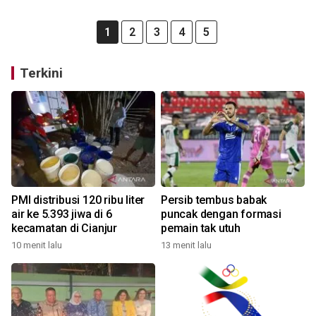
1
2
3
4
5
Terkini
PMI distribusi 120 ribu liter
Persib tembus babak
air ke 5.393 jiwa di 6
puncak dengan formasi
kecamatan di Cianjur
pemain tak utuh
10 menit lalu
13 menit lalu