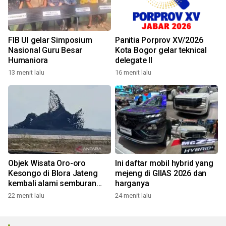
FIB UI gelar Simposium
Panitia Porprov XV/2026
Nasional Guru Besar
Kota Bogor gelar teknical
Humaniora
delegate II
13 menit lalu
16 menit lalu
Objek Wisata Oro-oro
Ini daftar mobil hybrid yang
Kesongo di Blora Jateng
mejeng di GIIAS 2026 dan
kembali alami semburan
harganya
lumpur
22 menit lalu
24 menit lalu