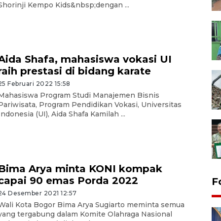
Shorinji Kempo Kids&nbsp;dengan ...
Aida Shafa, mahasiswa vokasi UI
raih prestasi di bidang karate
25 Februari 2022 15:58
Mahasiswa Program Studi Manajemen Bisnis
Pariwisata, Program Pendidikan Vokasi, Universitas
Indonesia (UI), Aida Shafa Kamilah ...
Bima Arya minta KONI kompak
capai 90 emas Porda 2022
F
24 Desember 2021 12:57
Wali Kota Bogor Bima Arya Sugiarto meminta semua
yang tergabung dalam Komite Olahraga Nasional