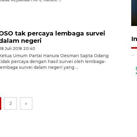
Pelanggan Filaha Farm setia
sampai 8 tahan?
1 Juni 2026 05:47
OSO tak percaya lembaga survei
I
dalam negeri
28 Juli 2018 20:40
Ketua Umum Partai Hanura Oesman Sapta Odang
tidak percaya dengan hasil survei oleh lembaga-
lembaga survei dalam negeri yang ...
2
»