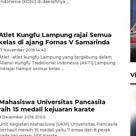
Indonesia (KONI) di daerahnya ...
Komisi V DPR tinjau
Atlet Kungfu Lampung rajai Semua
perlintasan sebidang di
kelas di ajang Fornas V Samarinda
Stasiun Bogor
17 November 2019 14:42
12 Juni 2026 18:49
Atlet -atlet kungfu Lampung yang tergabung dalam
Aliansi Kungfu Tradisional Indonesia (AKTI) Lampung
merajai hampir semua kelas ...
V
Mahasiswa Universitas Pancasila
raih 15 medali kejuaran karate
9 Desember 2018 21:00
Unit Kegiatan Mahasiswa (UKM) Universitas Pancasila
berhasil meraih 15 medali yaitu 7 emas dan 8 perak
pada kejuaraan AFE Karate ...