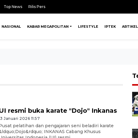
Top News
Rilis Pers
NASIONAL
KABAR MEGAPOLITAN
LIFESTYLE
IPTEK
ARTIKEL
T
UI resmi buka karate "Dojo" Inkanas
13 Januari 2026 11:57
Pusat pelatihan dan pengajaran seni beladiri karate
&ldquo;Dojo&rdquo; INKANAS Cabang Khusus
Universitas Indonesia (UI) resmi ...