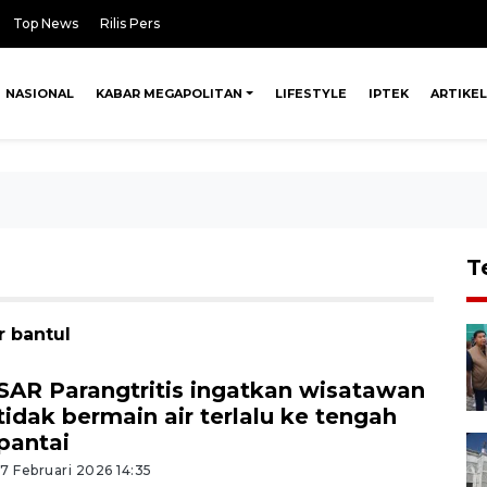
Top News
Rilis Pers
NASIONAL
KABAR MEGAPOLITAN
LIFESTYLE
IPTEK
ARTIKEL
T
r bantul
SAR Parangtritis ingatkan wisatawan
tidak bermain air terlalu ke tengah
pantai
17 Februari 2026 14:35