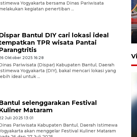
Istimewa Yogyakarta bersama Dinas Pariwisata
melakukan kegiatan penertiban ...
Komisi V DPR tinjau
perlintasan sebidang di
Stasiun Bogor
Dispar Bantul DIY cari lokasi ideal
12 Juni 2026 18:49
tempatkan TPR wisata Pantai
Parangtritis
V
26 Oktober 2025 16:28
Dinas Pariwisata (Dispar) Kabupaten Bantul, Daerah
Istimewa Yogyakarta (DIY), bakal mencari lokasi yang
lebih ideal untuk ...
Bantul selenggarakan Festival
Kuliner Mataram
22 Juli 2025 13:01
Pelanggan Filaha Farm setia
Dinas Pariwisata Kabupaten Bantul, Daerah Istimewa
sampai 8 tahan?
Yogyakarta akan menggelar Festival Kuliner Mataram
1 Juni 2026 05:47
pada 26 dan 27 Juli 2025 ...