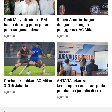
Dedi Mulyadi minta LPM
Ruben Amorim kagum
bantu dorong percepatan
dengan dukungan
pembangunan desa
penggemar AC Milan di
Indonesia
5 jam lalu
5 jam lalu
Chelsea kalahkan AC Milan
ANTARA tekankan
3-0 di Jakarta
kemampuan adaptasi pada
perubahan jurnalis di era
6 jam lalu
digital
6 jam lalu