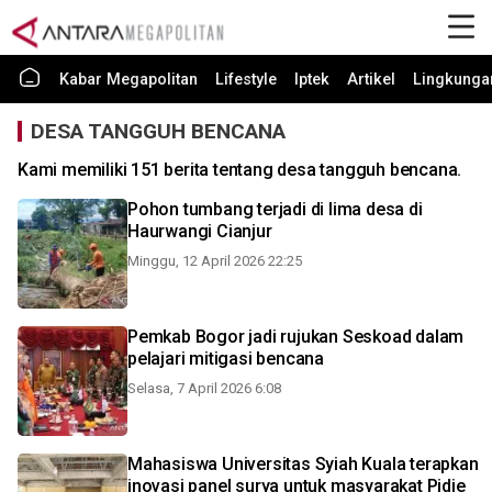
Kabar Megapolitan
Lifestyle
Iptek
Artikel
Lingkunga
DESA TANGGUH BENCANA
Kami memiliki 151 berita tentang desa tangguh bencana.
Pohon tumbang terjadi di lima desa di
Haurwangi Cianjur
Minggu, 12 April 2026 22:25
Pemkab Bogor jadi rujukan Seskoad dalam
pelajari mitigasi bencana
Selasa, 7 April 2026 6:08
Mahasiswa Universitas Syiah Kuala terapkan
inovasi panel surya untuk masyarakat Pidie