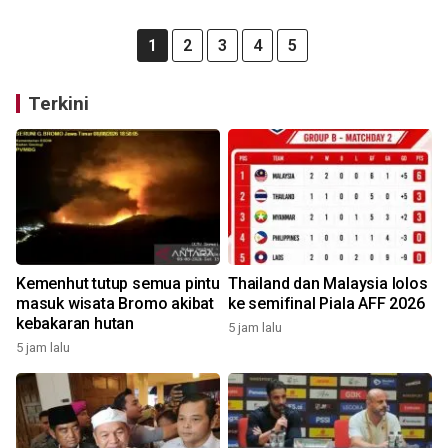
1
2
3
4
5
Terkini
Kemenhut tutup semua pintu
Thailand dan Malaysia lolos
masuk wisata Bromo akibat
ke semifinal Piala AFF 2026
kebakaran hutan
5 jam lalu
5 jam lalu