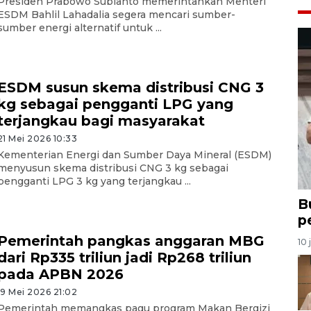
Presiden Prabowo Subianto memerintahkan Menteri
ESDM Bahlil Lahadalia segera mencari sumber-
sumber energi alternatif untuk ...
ESDM susun skema distribusi CNG 3
kg sebagai pengganti LPG yang
terjangkau bagi masyarakat
21 Mei 2026 10:33
Kementerian Energi dan Sumber Daya Mineral (ESDM)
menyusun skema distribusi CNG 3 kg sebagai
pengganti LPG 3 kg yang terjangkau ...
B
p
Pemerintah pangkas anggaran MBG
10 
dari Rp335 triliun jadi Rp268 triliun
pada APBN 2026
19 Mei 2026 21:02
Pemerintah memangkas pagu program Makan Bergizi