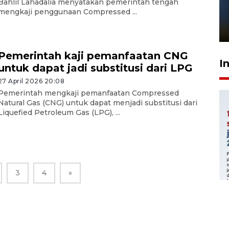
Pelanggan Filaha Farm setia
Bahlil Lahadalia menyatakan pemerintah tengah
mengkaji penggunaan Compressed ...
sampai 8 tahan?
1 Juni 2026 05:47
Pemerintah kaji pemanfaatan CNG
I
untuk dapat jadi substitusi dari LPG
27 April 2026 20:08
Pemerintah mengkaji pemanfaatan Compressed
Natural Gas (CNG) untuk dapat menjadi substitusi dari
Liquefied Petroleum Gas (LPG), ...
3
4
»