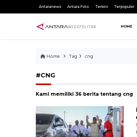
Antaranews
Antara Foto
Terkini
Terpopuler
HOME
Home
Tag
cng
#CNG
Kami memiliki 36 berita tentang cng