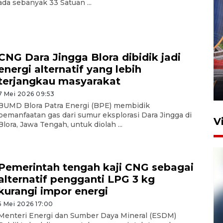
ada sebanyak 33 Satuan ...
Komisi V DPR tinjau
CNG Dara Jingga Blora dibidik jadi
perlintasan sebidang di
energi alternatif yang lebih
Stasiun Bogor
terjangkau masyarakat
12 Juni 2026 18:49
7 Mei 2026 09:53
BUMD Blora Patra Energi (BPE) membidik
pemanfaatan gas dari sumur eksplorasi Dara Jingga di
V
Blora, Jawa Tengah, untuk diolah ...
Pemerintah tengah kaji CNG sebagai
alternatif pengganti LPG 3 kg
kurangi impor energi
5 Mei 2026 17:00
Menteri Energi dan Sumber Daya Mineral (ESDM)