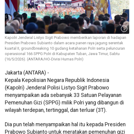
Kapolri Jenderal Listyo Sigit Prabowo memberikan laporan di hadapan
Presiden Prabowo Subianto dalam acara panen raya jagung serentak
kuartal II, groundbreaking 10 gudang ketahanan Polri serta peluncuran
operasional 166 SPPG Polri di Kabupaten Tuban, Jawa Timur, Sabtu
(16/5/2026). (ANTARA/HO-Divisi Humas Polri)
Jakarta (ANTARA) -
Kepala Kepolisian Negara Republik Indonesia
(Kapolri) Jenderal Polisi Listyo Sigit Prabowo
menyampaikan ada sebanyak 33 Satuan Pelayanan
Pemenuhan Gizi (SPPG) milik Polri yang dibangun di
wilayah terdepan, tertinggal, dan terluar (3T).
Dia pun telah menyampaikan hal itu kepada Presiden
Prabowo Subianto untuk meratakan pemenuhan gizi