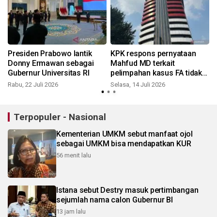
Presiden Prabowo lantik
KPK respons pernyataan
Donny Ermawan sebagai
Mahfud MD terkait
Gubernur Universitas RI
pelimpahan kasus FA tidak
sesuai KUHAP
Rabu, 22 Juli 2026
Selasa, 14 Juli 2026
S
Terpopuler - Nasional
Kementerian UMKM sebut manfaat ojol
sebagai UMKM bisa mendapatkan KUR
56 menit lalu
Istana sebut Destry masuk pertimbangan
sejumlah nama calon Gubernur BI
13 jam lalu