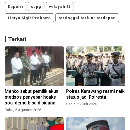
Kapolri
sppg
wilayah 3t
Listyo Sigit Prabowo
tertinggal terluar terdepan
Terkait
Menko sebut pemilik akun
Polres Karawang resmi naik
i
medsos penyebar hoaks
status jadi Polresta
soal demo bisa dipidana
Senin, 27 Juli 2026
Rabu, 5 Agustus 2026
M