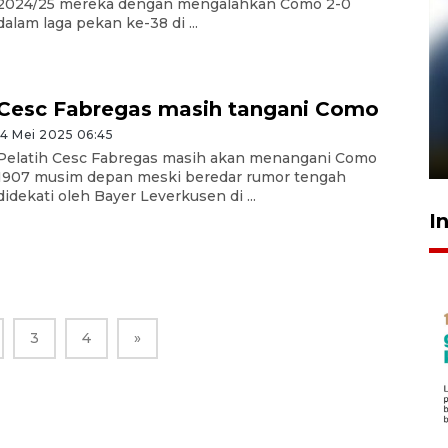
2024/25 mereka dengan mengalahkan Como 2-0
dalam laga pekan ke-38 di ...
Pelanggan Filaha Farm setia
Cesc Fabregas masih tangani Como
sampai 8 tahan?
14 Mei 2025 06:45
1 Juni 2026 05:47
Pelatih Cesc Fabregas masih akan menangani Como
1907 musim depan meski beredar rumor tengah
didekati oleh Bayer Leverkusen di ...
I
3
4
»