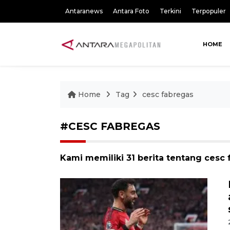
Antaranews
Antara Foto
Terkini
Terpopuler
HOME
Home
Tag
cesc fabregas
#CESC FABREGAS
Kami memiliki 31 berita tentang cesc