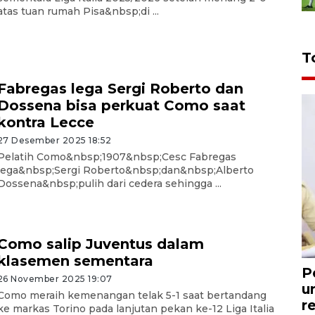
atas tuan rumah Pisa&nbsp;di ...
T
Fabregas lega Sergi Roberto dan
Dossena bisa perkuat Como saat
kontra Lecce
27 Desember 2025 18:52
Pelatih Como&nbsp;1907&nbsp;Cesc Fabregas
lega&nbsp;Sergi Roberto&nbsp;dan&nbsp;Alberto
Dossena&nbsp;pulih dari cedera sehingga ...
Como salip Juventus dalam
klasemen sementara
P
26 November 2025 19:07
u
Como meraih kemenangan telak 5-1 saat bertandang
r
ke markas Torino pada lanjutan pekan ke-12 Liga Italia