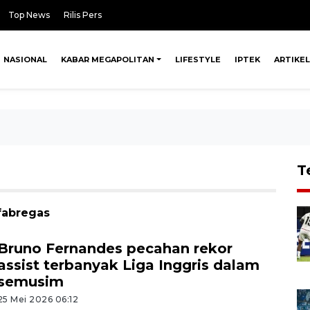
Top News
Rilis Pers
NASIONAL
KABAR MEGAPOLITAN
LIFESTYLE
IPTEK
ARTIKEL
T
 fabregas
Bruno Fernandes pecahan rekor
assist terbanyak Liga Inggris dalam
semusim
25 Mei 2026 06:12