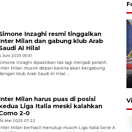
F
Simone Inzaghi resmi tinggalkan
Inter Milan dan gabung klub Arab
Saudi Al Hilal
4 Juni 2025 05:51
Komisi V DPR tinjau
Simone Inzaghi dipastikan tak lagi menjadi pelatih
perlintasan sebidang di
Inter Milan musim depan karena akan bergabung
Stasiun Bogor
dengan klub Arab Saudi Al Hilal. ...
12 Juni 2026 18:49
Inter Milan harus puas di posisi
V
kedua Liga Italia meski kalahkan
Como 2-0
24 Mei 2025 07:22
Inter Milan berhasil menutup musim Liga Italia Serie A