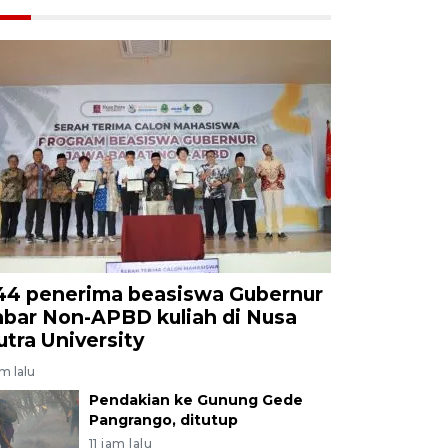
44 penerima beasiswa Gubernur
abar Non-APBD kuliah di Nusa
utra University
am lalu
Pendakian ke Gunung Gede
Pangrango, ditutup
11 jam lalu