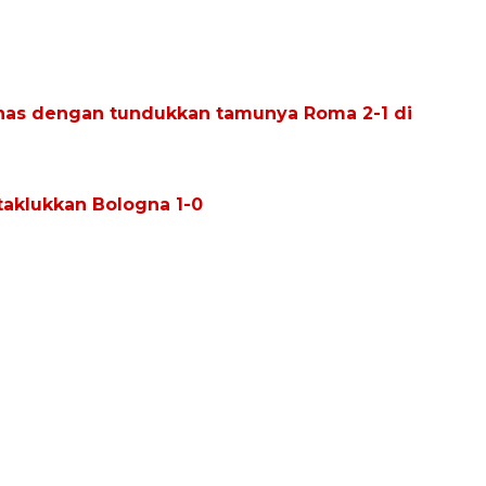
nas dengan tundukkan tamunya Roma 2-1 di
taklukkan Bologna 1-0
160 ribu sambungan baru
jaringan gas 2026
2026-08-07 18:00:00