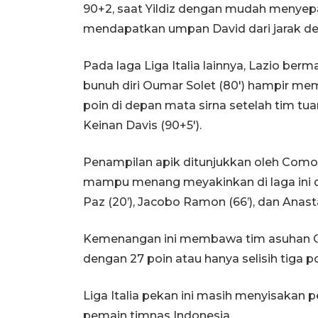
90+2, saat Yildiz dengan mudah menyep
mendapatkan umpan David dari jarak de
Pada laga Liga Italia lainnya, Lazio be
bunuh diri Oumar Solet (80') hampir me
poin di depan mata sirna setelah tim tu
Keinan Davis (90+5').
Penampilan apik ditunjukkan oleh Com
mampu menang meyakinkan di laga ini de
Paz (20’), Jacobo Ramon (66’), dan Anasta
Kemenangan ini membawa tim asuhan Ce
dengan 27 poin atau hanya selisih tiga po
Liga Italia pekan ini masih menyisakan
pemain timnas Indonesia.