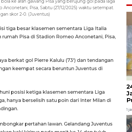
g bola ke arah gawang Pisa yang berujung gol pada laga
o Anconetani, Pisa, Sabtu (27/12/2025) waktu setempat.
an skor 2-0. (Juventus)
si tiga besar klasemen sementara Liga Italia
 rumah Pisa di Stadion Romeo Anconetani, Pisa,
aya berkat gol Pierre Kalulu (73') dan tendangan
nangan keempat secara beruntun Juventus di
2
huni posisi ketiga klasemen sementara Liga
J
P
a, hanya berselisih satu poin dari Inter Milan di
ndingan.
1 j
embongkar pertahan lawan. Gelandang Juventus