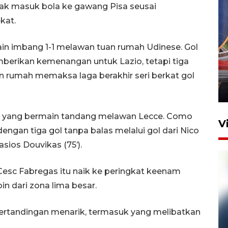
ak masuk bola ke gawang Pisa seusai
kat.
rmain imbang 1-1 melawan tuan rumah Udinese. Gol
Komisi V DPR tinjau
mberikan kemenangan untuk Lazio, tetapi tiga
perlintasan sebidang di
Stasiun Bogor
an rumah memaksa laga berakhir seri berkat gol
12 Juni 2026 18:49
o yang bermain tandang melawan Lecce. Como
V
ngan tiga gol tanpa balas melalui gol dari Nico
sios Douvikas (75’).
sc Fabregas itu naik ke peringkat keenam
in dari zona lima besar.
 pertandingan menarik, termasuk yang melibatkan