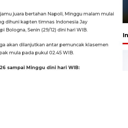
Pelanggan Filaha Farm setia
sampai 8 tahan?
jamu juara bertahan Napoli, Minggu malam mulai
1 Juni 2026 05:47
ng dihuni kapten timnas Indonesia Jay
Bologna, Senin (29/12) dini hari WIB.
I
laga akan dilanjutkan antar pemuncak klasemen
pak mula pada pukul 02.45 WIB.
2026 sampai Minggu dini hari WIB: