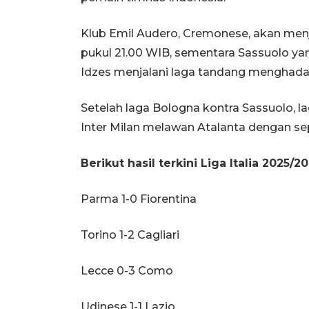
Klub Emil Audero, Cremonese, akan men
pukul 21.00 WIB, sementara Sassuolo ya
Idzes menjalani laga tandang menghadapi 
Setelah laga Bologna kontra Sassuolo, 
Inter Milan melawan Atalanta dengan se
Berikut hasil terkini Liga Italia 2025/
Parma 1-0 Fiorentina
Torino 1-2 Cagliari
Lecce 0-3 Como
Udinese 1-1 Lazio