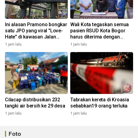
Ini alasan Pramono bongkar
Wali Kota tegaskan semua
satu JPO yang viral "Love-
pasien RSUD Kota Bogor
Hate" di kawasan Jalan
harus diterima dengan
Rasuna Said
profesional
1 jam lalu
1 jam lalu
Cilacap distribusikan 232
Tabrakan kereta di Kroasia
tangki air bersih ke 29 desa
sebabkan19 orang terluka
1 jam lalu
1 jam lalu
Foto