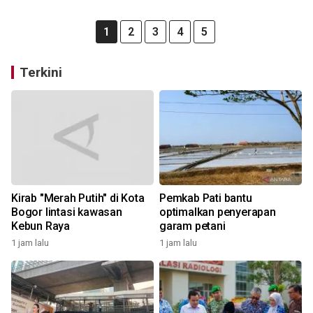
1
2
3
4
5
Terkini
Kirab "Merah Putih" di Kota
Pemkab Pati bantu
Bogor lintasi kawasan
optimalkan penyerapan
Kebun Raya
garam petani
1 jam lalu
1 jam lalu