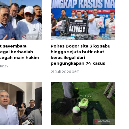
t sayembara
Polres Bogor sita 3 kg sabu
egal berhadiah
hingga sejuta butir obat
 cegah main hakim
keras ilegal dari
pengungkapan 74 kasus
 18:37
21 Juli 2026 06:11
132 ribu keluarga graduasi dari
kemiskinan
2026-08-07 06:45:00