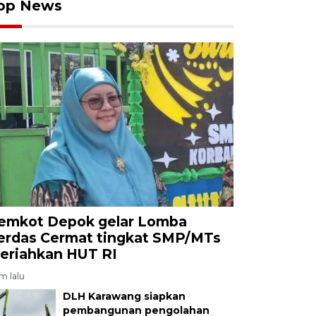
op News
emkot Depok gelar Lomba
erdas Cermat tingkat SMP/MTs
eriahkan HUT RI
am lalu
DLH Karawang siapkan
pembangunan pengolahan