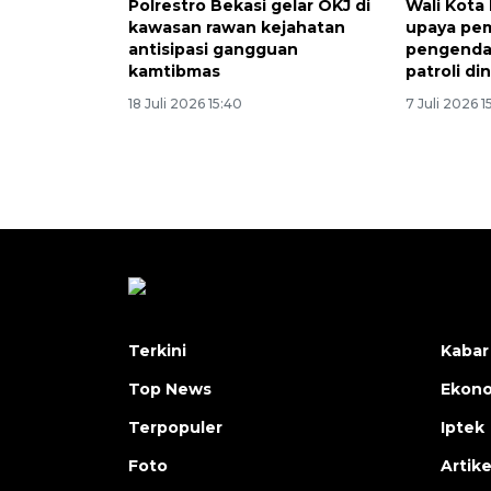
Polrestro Bekasi gelar OKJ di
Wali Kota
kawasan rawan kejahatan
upaya pe
antisipasi gangguan
pengendar
kamtibmas
patroli din
18 Juli 2026 15:40
7 Juli 2026 1
Terkini
Kabar
Top News
Ekon
Terpopuler
Iptek
Foto
Artike