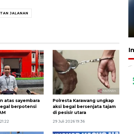
TAN JALANAN
Pelanggan Filaha Farm setia
sampai 8 tahan?
1 Juni 2026 05:47
I
n atas sayembara
Polresta Karawang ungkap
egal berpotensi
aksi begal bersenjata tajam
HAM
di pesisir utara
 21:22
29 Juli 2026 19:36