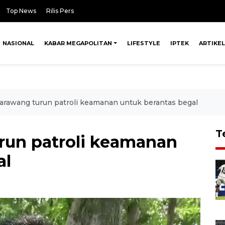
Top News
Rilis Pers
NASIONAL
KABAR MEGAPOLITAN
LIFESTYLE
IPTEK
ARTIKEL
arawang turun patroli keamanan untuk berantas begal
T
run patroli keamanan
al