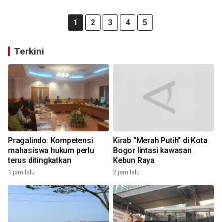
1
2
3
4
5
Terkini
Pragalindo: Kompetensi
Kirab "Merah Putih" di Kota
mahasiswa hukum perlu
Bogor lintasi kawasan
terus ditingkatkan
Kebun Raya
1 jam lalu
2 jam lalu