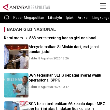
Kabar Megapolitan
Lifestyle
Iptek
Artikel
Lingkunga
BADAN GIZI NASIONAL
Kami memiliki 863 berita tentang badan gizi nasional.
Menyelamatkan Si Miskin dari jerat jahat
bandar judol
Sabtu, 8 Agustus 2026 13:26
BGN tegaskan SLHS sebagai syarat wajib
operasional SPPG
Sabtu, 8 Agustus 2026 10:17
BGN telah berhentikan 66 kepala dapur MBG
per hari ini atas tindakan tidak disiplin