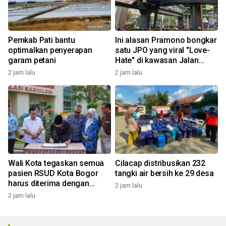
Pemkab Pati bantu
Ini alasan Pramono bongkar
optimalkan penyerapan
satu JPO yang viral "Love-
garam petani
Hate" di kawasan Jalan
Rasuna Said
2 jam lalu
2 jam lalu
Wali Kota tegaskan semua
Cilacap distribusikan 232
pasien RSUD Kota Bogor
tangki air bersih ke 29 desa
harus diterima dengan
2 jam lalu
profesional
2 jam lalu