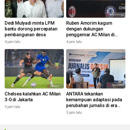
Dedi Mulyadi minta LPM
Ruben Amorim kagum
bantu dorong percepatan
dengan dukungan
pembangunan desa
penggemar AC Milan di
Indonesia
4 jam lalu
4 jam lalu
Chelsea kalahkan AC Milan
ANTARA tekankan
3-0 di Jakarta
kemampuan adaptasi pada
perubahan jurnalis di era
5 jam lalu
digital
5 jam lalu