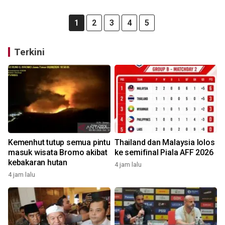
1
2
3
4
5
Terkini
Kemenhut tutup semua pintu
Thailand dan Malaysia lolos
masuk wisata Bromo akibat
ke semifinal Piala AFF 2026
kebakaran hutan
4 jam lalu
4 jam lalu