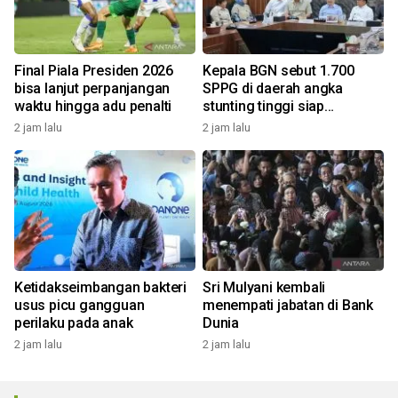
Final Piala Presiden 2026
Kepala BGN sebut 1.700
bisa lanjut perpanjangan
SPPG di daerah angka
waktu hingga adu penalti
stunting tinggi siap
beroperasi
2 jam lalu
2 jam lalu
Ketidakseimbangan bakteri
Sri Mulyani kembali
usus picu gangguan
menempati jabatan di Bank
perilaku pada anak
Dunia
2 jam lalu
2 jam lalu