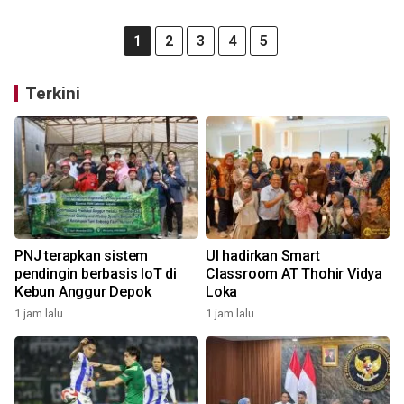
1
2
3
4
5
Terkini
PNJ terapkan sistem
UI hadirkan Smart
pendingin berbasis IoT di
Classroom AT Thohir Vidya
Kebun Anggur Depok
Loka
1 jam lalu
1 jam lalu