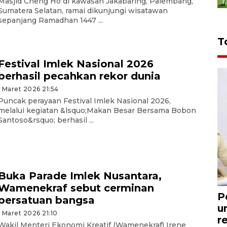
Masjid Cheng Ho di kawasan Jakabaring, Palembang,
Sumatera Selatan, ramai dikunjungi wisatawan
sepanjang Ramadhan 1447 ...
T
Festival Imlek Nasional 2026
berhasil pecahkan rekor dunia
1 Maret 2026 21:54
Puncak perayaan Festival Imlek Nasional 2026,
melalui kegiatan &lsquo;Makan Besar Bersama Bobon
Santoso&rsquo; berhasil ...
Buka Parade Imlek Nusantara,
Wamenekraf sebut cerminan
P
persatuan bangsa
u
1 Maret 2026 21:10
r
Wakil Menteri Ekonomi Kreatif (Wamenekraf) Irene