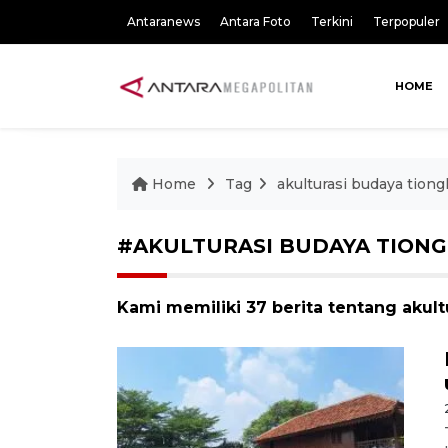
Antaranews
Antara Foto
Terkini
Terpopuler
HOME
Home
Tag
akulturasi budaya tion
#AKULTURASI BUDAYA TION
Kami memiliki 37 berita tentang akul