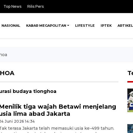
Top News
Rilis Pers
NASIONAL
KABAR MEGAPOLITAN
LIFESTYLE
IPTEK
ARTIKEL
ghoa
GHOA
T
turasi budaya tionghoa
Menilik tiga wajah Betawi menjelang
usia lima abad Jakarta
24 Juni 2026 14:34
Tak terasa Jakarta telah memasuki usia ke-499 tahun.