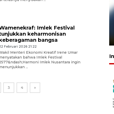
Pelanggan Filaha Farm setia
Wamenekraf: Imlek Festival
sampai 8 tahan?
tunjukkan keharmonisan
1 Juni 2026 05:47
keberagaman bangsa
22 Februari 2026 21:22
Wakil Menteri Ekonomi Kreatif Irene Umar
I
menyatakan bahwa Imlek Festival
2577&ndash;Harmoni Imlek Nusantara ingin
menunjukkan ...
3
4
»