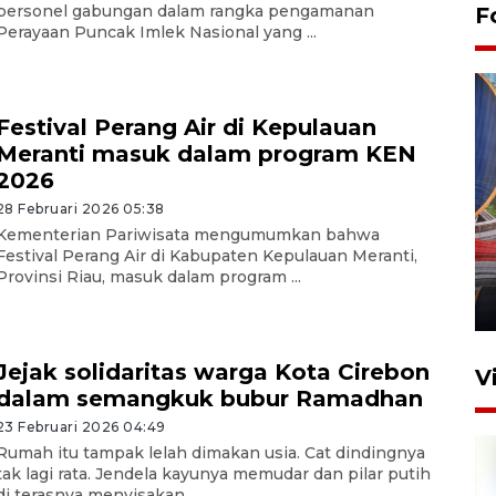
personel gabungan dalam rangka pengamanan
F
Perayaan Puncak Imlek Nasional yang ...
Festival Perang Air di Kepulauan
Meranti masuk dalam program KEN
2026
28 Februari 2026 05:38
Komisi V DPR tinjau
Kementerian Pariwisata mengumumkan bahwa
perlintasan sebidang di
Festival Perang Air di Kabupaten Kepulauan Meranti,
Stasiun Bogor
Provinsi Riau, masuk dalam program ...
12 Juni 2026 18:49
Jejak solidaritas warga Kota Cirebon
V
dalam semangkuk bubur Ramadhan
23 Februari 2026 04:49
Rumah itu tampak lelah dimakan usia. Cat dindingnya
tak lagi rata. Jendela kayunya memudar dan pilar putih
di terasnya menyisakan ...