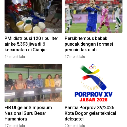
PMI distribusi 120 ribu liter
Persib tembus babak
air ke 5.393 jiwa di 6
puncak dengan formasi
kecamatan di Cianjur
pemain tak utuh
14 menit lalu
17 menit lalu
FIB UI gelar Simposium
Panitia Porprov XV/2026
Nasional Guru Besar
Kota Bogor gelar teknical
Humaniora
delegate II
17 menit lalu
20 menit lalu