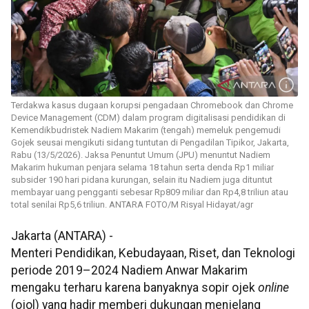
Terdakwa kasus dugaan korupsi pengadaan Chromebook dan Chrome
Device Management (CDM) dalam program digitalisasi pendidikan di
Kemendikbudristek Nadiem Makarim (tengah) memeluk pengemudi
Gojek seusai mengikuti sidang tuntutan di Pengadilan Tipikor, Jakarta,
Rabu (13/5/2026). Jaksa Penuntut Umum (JPU) menuntut Nadiem
Makarim hukuman penjara selama 18 tahun serta denda Rp1 miliar
subsider 190 hari pidana kurungan, selain itu Nadiem juga dituntut
membayar uang pengganti sebesar Rp809 miliar dan Rp4,8 triliun atau
total senilai Rp5,6 triliun. ANTARA FOTO/M Risyal Hidayat/agr
Jakarta (ANTARA) -
Menteri Pendidikan, Kebudayaan, Riset, dan Teknologi
periode 2019–2024 Nadiem Anwar Makarim
mengaku terharu karena banyaknya sopir ojek
online
(ojol) yang hadir memberi dukungan menjelang