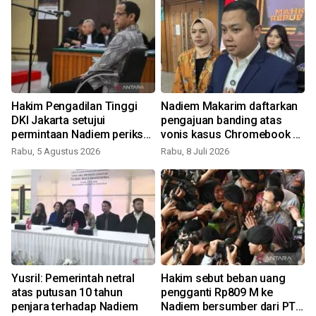
Hakim Pengadilan Tinggi
Nadiem Makarim daftarkan
DKI Jakarta setujui
pengajuan banding atas
permintaan Nadiem periksa
vonis kasus Chromebook ke
saksi tambahan
PN Jakpus
Rabu, 5 Agustus 2026
Rabu, 8 Juli 2026
S
Yusril: Pemerintah netral
Hakim sebut beban uang
atas putusan 10 tahun
pengganti Rp809 M ke
penjara terhadap Nadiem
Nadiem bersumber dari PT