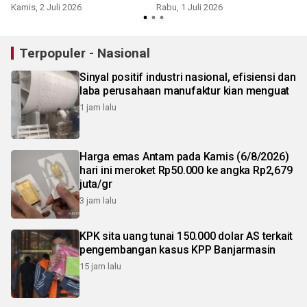
AKAB
Kamis, 2 Juli 2026
Rabu, 1 Juli 2026
S
Terpopuler - Nasional
Sinyal positif industri nasional, efisiensi dan
laba perusahaan manufaktur kian menguat
1 jam lalu
Harga emas Antam pada Kamis (6/8/2026)
hari ini meroket Rp50.000 ke angka Rp2,679
juta/gr
3 jam lalu
KPK sita uang tunai 150.000 dolar AS terkait
pengembangan kasus KPP Banjarmasin
15 jam lalu