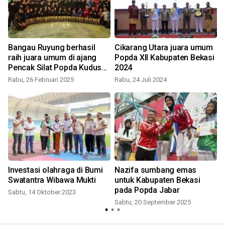
Bangau Ruyung berhasil
Cikarang Utara juara umum
raih juara umum di ajang
Popda XII Kabupaten Bekasi
Pencak Silat Popda Kudus
2024
2025
Rabu, 26 Februari 2025
Rabu, 24 Juli 2024
Investasi olahraga di Bumi
Nazifa sumbang emas
Swatantra Wibawa Mukti
untuk Kabupaten Bekasi
pada Popda Jabar
Sabtu, 14 Oktober 2023
Sabtu, 20 September 2025
S