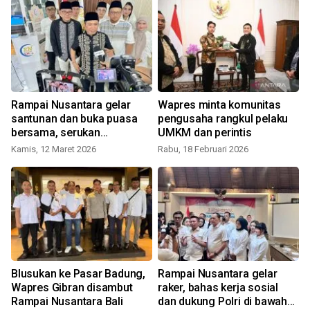
Rampai Nusantara gelar
Wapres minta komunitas
santunan dan buka puasa
pengusaha rangkul pelaku
bersama, serukan
UMKM dan perintis
R
persatuan kebangsaan
Kamis, 12 Maret 2026
Rabu, 18 Februari 2026
Blusukan ke Pasar Badung,
Rampai Nusantara gelar
Wapres Gibran disambut
raker, bahas kerja sosial
a
Rampai Nusantara Bali
dan dukung Polri di bawah