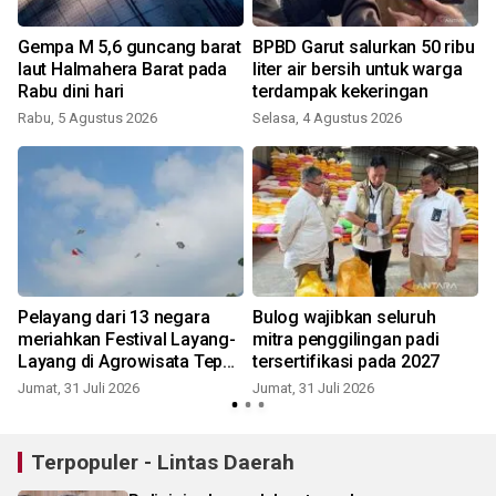
Gempa M 5,6 guncang barat
BPBD Garut salurkan 50 ribu
r
laut Halmahera Barat pada
liter air bersih untuk warga
Rabu dini hari
terdampak kekeringan
Rabu, 5 Agustus 2026
Selasa, 4 Agustus 2026
S
Pelayang dari 13 negara
Bulog wajibkan seluruh
meriahkan Festival Layang-
mitra penggilingan padi
Layang di Agrowisata Tepas
tersertifikasi pada 2027
Papandayan Garut
Jumat, 31 Juli 2026
Jumat, 31 Juli 2026
M
Terpopuler - Lintas Daerah