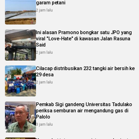
garam petani
2 jam lalu
Ini alasan Pramono bongkar satu JPO yang
viral "Love-Hate" di kawasan Jalan Rasuna
Said
2 jam lalu
Cilacap distribusikan 232 tangki air bersih ke
29 desa
2 jam lalu
Pemkab Sigi gandeng Universitas Tadulako
periksa semburan air mengandung gas di
Palolo
3 jam lalu