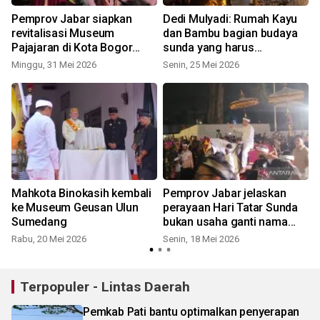
Pemprov Jabar siapkan
Dedi Mulyadi: Rumah Kayu
revitalisasi Museum
dan Bambu bagian budaya
Pajajaran di Kota Bogor
sunda yang harus
senilai Rp9 miliar
dilestarikan
Minggu, 31 Mei 2026
Senin, 25 Mei 2026
Mahkota Binokasih kembali
Pemprov Jabar jelaskan
ke Museum Geusan Ulun
perayaan Hari Tatar Sunda
Sumedang
bukan usaha ganti nama
Jabar
Rabu, 20 Mei 2026
Senin, 18 Mei 2026
Terpopuler - Lintas Daerah
Pemkab Pati bantu optimalkan penyerapan