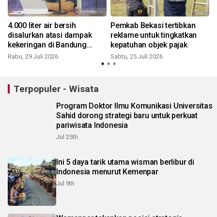
4.000 liter air bersih
Pemkab Bekasi tertibkan
disalurkan atasi dampak
reklame untuk tingkatkan
kekeringan di Bandung
kepatuhan objek pajak
Barat
Rabu, 29 Juli 2026
Sabtu, 25 Juli 2026
M
Terpopuler - Wisata
Program Doktor Ilmu Komunikasi Universitas
Sahid dorong strategi baru untuk perkuat
pariwisata Indonesia
Jul 25th
Ini 5 daya tarik utama wisman berlibur di
Indonesia menurut Kemenpar
Jul 9th