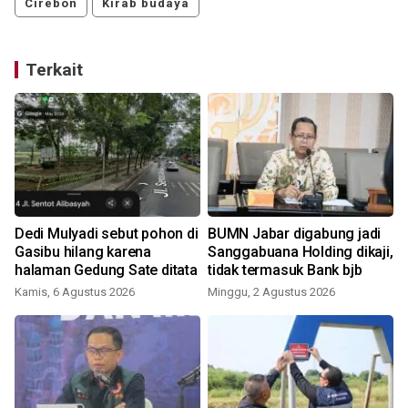
Cirebon
Kirab budaya
Terkait
n
Dedi Mulyadi sebut pohon di
BUMN Jabar digabung jadi
Gasibu hilang karena
Sanggabuana Holding dikaji,
halaman Gedung Sate ditata
tidak termasuk Bank bjb
Kamis, 6 Agustus 2026
Minggu, 2 Agustus 2026
R