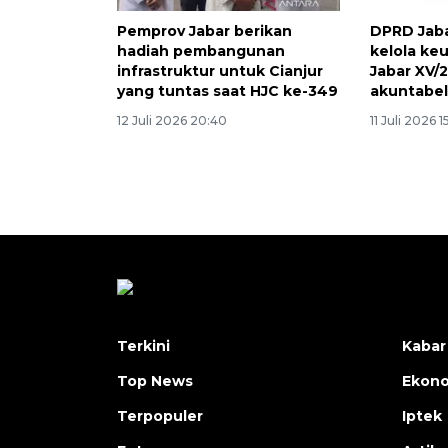
Pemprov Jabar berikan
DPRD Jaba
hadiah pembangunan
kelola ke
infrastruktur untuk Cianjur
Jabar XV/
yang tuntas saat HJC ke-349
akuntabe
12 Juli 2026 20:40
11 Juli 2026 1
Terkini
Kabar
Top News
Ekon
Terpopuler
Iptek