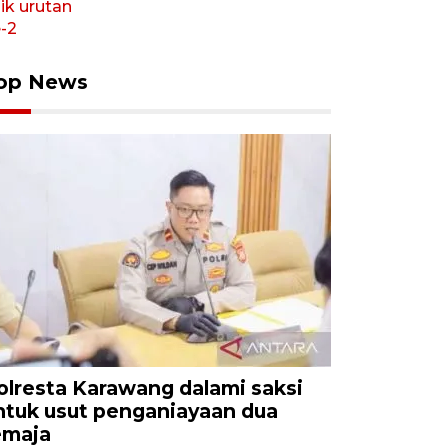
op News
olresta Karawang dalami saksi
ntuk usut penganiayaan dua
emaja