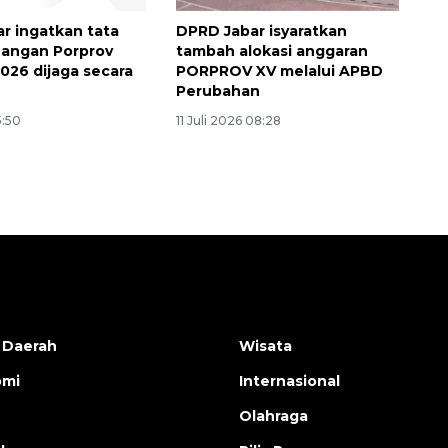
r ingatkan tata
DPRD Jabar isyaratkan
uangan Porprov
tambah alokasi anggaran
2026 dijaga secara
PORPROV XV melalui APBD
l
Perubahan
5:50
11 Juli 2026 08:28
 Daerah
Wisata
omi
Internasional
Olahraga