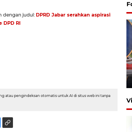
F
m dengan judul:
DPRD Jabar serahkan aspirasi
e DPD RI
Komisi V DPR tinjau
perlintasan sebidang di
Stasiun Bogor
12 Juni 2026 18:49
g atau pengindeksan otomatis untuk AI di situs web ini tanpa
V