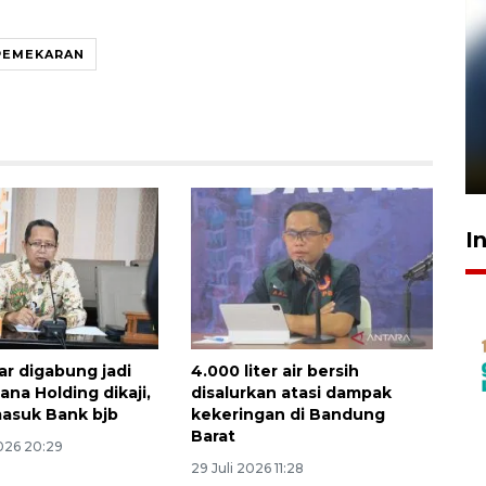
PEMEKARAN
Pelanggan Filaha Farm setia
sampai 8 tahan?
1 Juni 2026 05:47
I
r digabung jadi
4.000 liter air bersih
na Holding dikaji,
disalurkan atasi dampak
masuk Bank bjb
kekeringan di Bandung
Barat
026 20:29
29 Juli 2026 11:28