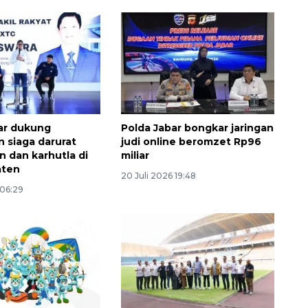
ar dukung
Polda Jabar bongkar jaringan
 siaga darurat
judi online beromzet Rp96
n dan karhutla di
miliar
aten
20 Juli 2026 19:48
 06:29
Vaksin HPV untuk siswa laki-
laki
2026-08-06 06:30:00